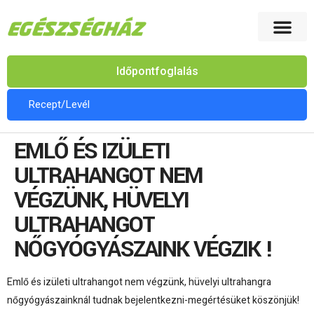
Időpontfoglalás
Recept/Levél
EMLŐ ÉS IZÜLETI
ULTRAHANGOT NEM
VÉGZÜNK, HÜVELYI
ULTRAHANGOT
NŐGYÓGYÁSZAINK VÉGZIK !
Emlő és izületi ultrahangot nem végzünk, hüvelyi ultrahangra
nőgyógyászainknál tudnak bejelentkezni-megértésüket köszönjük!