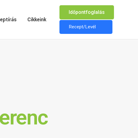
Időpontfoglalás
eptírás
Cikkeink
Recept/Levél
Ferenc