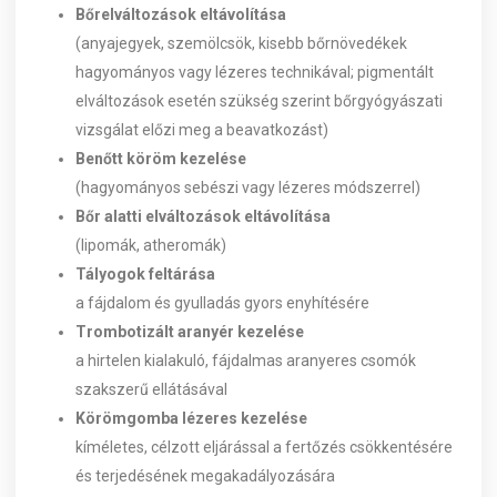
Bőrelváltozások eltávolítása
(anyajegyek, szemölcsök, kisebb bőrnövedékek
hagyományos vagy lézeres technikával; pigmentált
elváltozások esetén szükség szerint bőrgyógyászati
vizsgálat előzi meg a beavatkozást)
Benőtt köröm kezelése
(hagyományos sebészi vagy lézeres módszerrel)
Bőr alatti elváltozások eltávolítása
(lipomák, atheromák)
Tályogok feltárása
a fájdalom és gyulladás gyors enyhítésére
Trombotizált aranyér kezelése
a hirtelen kialakuló, fájdalmas aranyeres csomók
szakszerű ellátásával
Körömgomba lézeres kezelése
kíméletes, célzott eljárással a fertőzés csökkentésére
és terjedésének megakadályozására