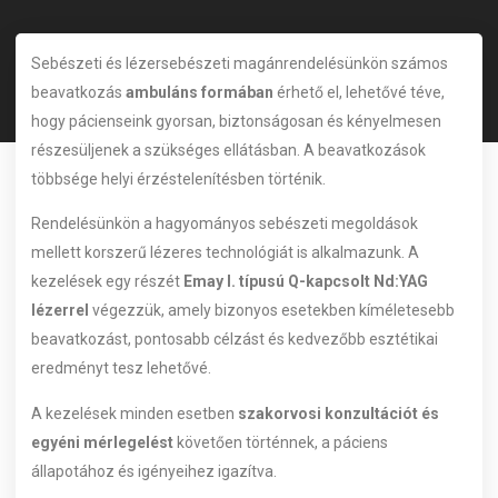
Sebészeti és lézersebészeti magánrendelésünkön számos
beavatkozás
ambuláns formában
érhető el, lehetővé téve,
hogy pácienseink gyorsan, biztonságosan és kényelmesen
részesüljenek a szükséges ellátásban. A beavatkozások
többsége helyi érzéstelenítésben történik.
Rendelésünkön a hagyományos sebészeti megoldások
mellett korszerű lézeres technológiát is alkalmazunk. A
kezelések egy részét
Emay I. típusú Q-kapcsolt Nd:YAG
lézerrel
végezzük, amely bizonyos esetekben kíméletesebb
beavatkozást, pontosabb célzást és kedvezőbb esztétikai
eredményt tesz lehetővé.
A kezelések minden esetben
szakorvosi konzultációt és
egyéni mérlegelést
követően történnek, a páciens
állapotához és igényeihez igazítva.