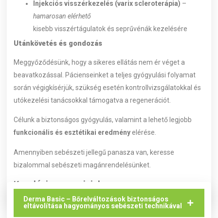
Injekciós visszérkezelés (varix scleroterápia)
–
hamarosan elérhető
kisebb visszértágulatok és seprűvénák kezelésére
Utánkövetés és gondozás
Meggyőződésünk, hogy a sikeres ellátás nem ér véget a
beavatkozással. Pácienseinket a teljes gyógyulási folyamat
során végigkísérjük, szükség esetén kontrollvizsgálatokkal és
utókezelési tanácsokkal támogatva a regenerációt.
Célunk a biztonságos gyógyulás, valamint a lehető legjobb
funkcionális és esztétikai eredmény
elérése.
Amennyiben sebészeti jellegű panasza van, keresse
bizalommal sebészeti magánrendelésünket.
Kezelési csomagjaink
Derma Basic – Bőrelváltozások biztonságos
eltávolítása hagyományos sebészeti technikával