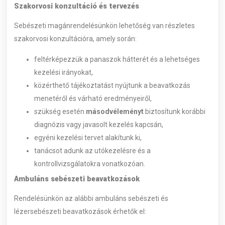
Szakorvosi konzultáció és tervezés
Sebészeti magánrendelésünkön lehetőség van részletes
szakorvosi konzultációra, amely során:
feltérképezzük a panaszok hátterét és a lehetséges
kezelési irányokat,
közérthető tájékoztatást nyújtunk a beavatkozás
menetéről és várható eredményeiről,
szükség esetén
másodvéleményt
biztosítunk korábbi
diagnózis vagy javasolt kezelés kapcsán,
egyéni kezelési tervet alakítunk ki,
tanácsot adunk az utókezelésre és a
kontrollvizsgálatokra vonatkozóan.
Ambuláns sebészeti beavatkozások
Rendelésünkön az alábbi ambuláns sebészeti és
lézersebészeti beavatkozások érhetők el: