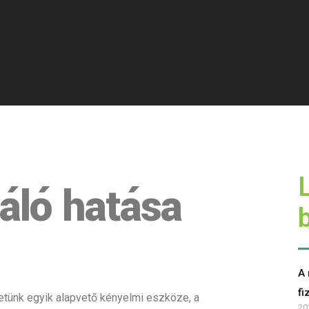
áló hatása
A 
fi
etünk egyik alapvető kényelmi eszköze, a
20