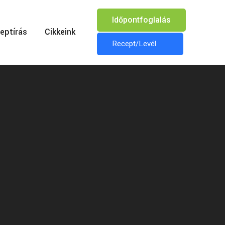
Időpontfoglalás
eptírás
Cikkeink
Recept/Levél