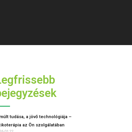
Legfrissebb
bejegyzések
múlt tudása, a jövő technológiája –
zikoterápia az Ön szolgálatában
26.01.22.