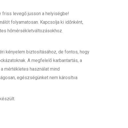
friss levegő jusson a helyiségbe!
nálót folyamatosan. Kapcsolja ki időnként,
tes hőmérsékletváltozásokhoz.
éri kényelem biztosításához, de fontos, hogy
ckázatoknak. A megfelelő karbantartás, a
t a mértékletes használat mind
nságosan, egészségünket nem károsítva
észült.