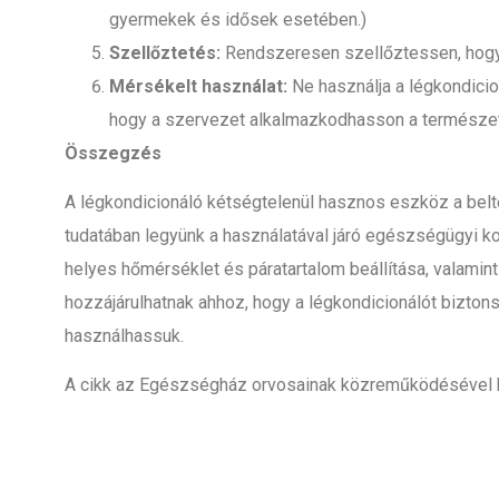
gyermekek és idősek esetében.)
Szellőztetés:
Rendszeresen szellőztessen, hogy 
Mérsékelt használat:
Ne használja a légkondicio
hogy a szervezet alkalmazkodhasson a természe
Összegzés
A légkondicionáló kétségtelenül hasznos eszköz a belt
tudatában legyünk a használatával járó egészségügyi ko
helyes hőmérséklet és páratartalom beállítása, valamin
hozzájárulhatnak ahhoz, hogy a légkondicionálót bizto
használhassuk.
A cikk az Egészségház orvosainak közreműködésével k