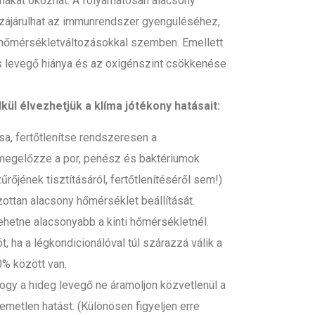
mákat okozhat. A folyamatosan alacsony
zájárulhat az immunrendszer gyengüléséhez,
ő hőmérsékletváltozásokkal szemben. Emellett
iss levegő hiánya és az oxigénszint csökkenése
ül élvezhetjük a klíma jótékony hatásait:
tsa, fertőtlenítse rendszeresen a
 megelőzze a por, penész és baktériumok
őjének tisztításáról, fertőtlenítéséről sem!)
lzottan alacsony hőmérséklet beállítását.
lehetne alacsonyabb a kinti hőmérsékletnél.
, ha a légkondicionálóval túl szárazzá válik a
0% között van.
hogy a hideg levegő ne áramoljon közvetlenül a
llemetlen hatást. (Különösen figyeljen erre