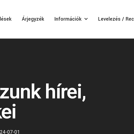
lések
Árjegyzék
Információk
Levelezés / Rec
unk hírei,
ei
24-07-01