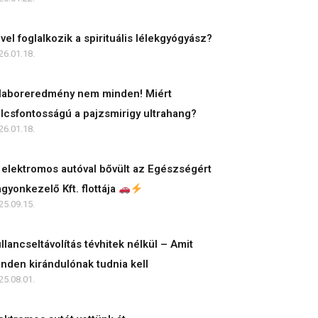
vel foglalkozik a spirituális lélekgyógyász?
26.01.18.
laboreredmény nem minden! Miért
lcsfontosságú a pajzsmirigy ultrahang?
26.01.18.
 elektromos autóval bővült az Egészségért
gyonkezelő Kft. flottája
25.09.15.
llancseltávolítás tévhitek nélkül – Amit
nden kirándulónak tudnia kell
25.08.01.