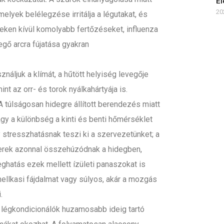
El
20
elyek belélegzése irritálja a légutakat, és
ezeken kívül komolyabb fertőzéseket, influenza
gő arcra fújatása gyakran
ználjuk a klímát, a hűtött helyiség levegője
nt az orr- és torok nyálkahártyája is.
 A túlságosan hidegre állított berendezés miatt
y a különbség a kinti és benti hőmérséklet
 stresszhatásnak teszi ki a szervezetünket; a
 erek azonnal összehúzódnak a hidegben,
eghatás ezek mellett ízületi panaszokat is
mellkasi fájdalmat vagy súlyos, akár a mozgás
.
 légkondicionálók huzamosabb ideig tartó