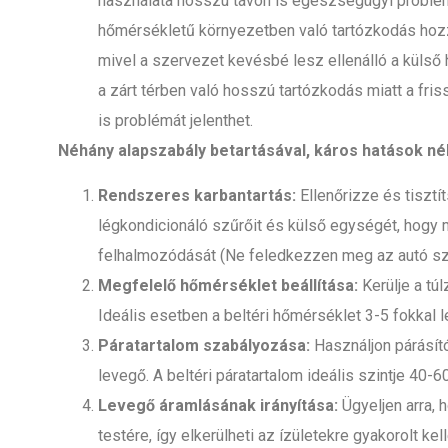
használata hosszú távon is egészségügyi problé
hőmérsékletű környezetben való tartózkodás hoz
mivel a szervezet kevésbé lesz ellenálló a küls
a zárt térben való hosszú tartózkodás miatt a fr
is problémát jelenthet.
Néhány alapszabály betartásával, káros hatások nélk
Rendszeres karbantartás:
Ellenőrizze és tisztí
légkondicionáló szűrőit és külső egységét, hogy
felhalmozódását (Ne feledkezzen meg az autó szűr
Megfelelő hőmérséklet beállítása:
Kerülje a tú
Ideális esetben a beltéri hőmérséklet 3-5 fokkal 
Páratartalom szabályozása:
Használjon párásítót
levegő. A beltéri páratartalom ideális szintje 40-6
Levegő áramlásának irányítása:
Ügyeljen arra, 
testére, így elkerülheti az ízületekre gyakorolt ke