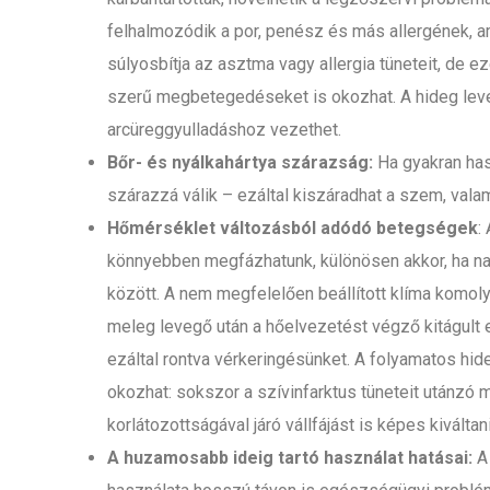
felhalmozódik a por, penész és más allergének, am
súlyosbítja az asztma vagy allergia tüneteit, de 
szerű megbetegedéseket is okozhat. A hideg leve
arcüreggyulladáshoz vezethet.
Bőr- és nyálkahártya szárazság:
Ha gyakran has
szárazzá válik – ezáltal kiszáradhat a szem, valami
Hőmérséklet változásból adódó betegségek
:
könnyebben megfázhatunk, különösen akkor, ha nag
között. A nem megfelelően beállított klíma komoly
meleg levegő után a hőelvezetést végző kitágult
ezáltal rontva vérkeringésünket. A folyamatos hid
okozhat: sokszor a szívinfarktus tüneteit utánzó 
korlátozottságával járó vállfájást is képes kiváltani
A huzamosabb ideig tartó használat hatásai:
A