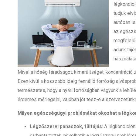
légkondici
tudjuk elv
autóban is
az egészs
megfelelőe
adunk tájé
használata
Mivel a hőség fáradságot, kimerültséget, koncentráció z
Ezen kívül a hosszabb ideig fennálló forróság alvásprob
természetes, hogy a nyári forróságban vágyunk a lehűlé
érdemes mérlegelni, valóban jót tesz-e a szervezetünk
Milyen egészségügyi problémákat okozhat a légko
Légzőszervi panaszok, fülfájás
: A légkondicio
karbantartottak, növelhetik a légzőszervi problém