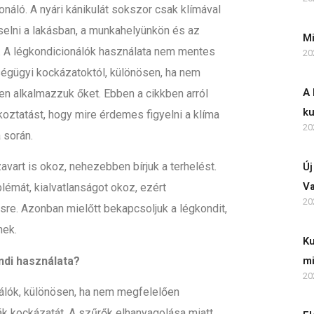
onáló. A nyári kánikulát sokszor csak klímával
iselni a lakásban, a munkahelyünkön és az
Mi
. A légkondicionálók használata nem mentes
20
égügyi kockázatoktól, különösen, ha nem
A 
n alkalmazzuk őket. Ebben a cikkben arról
ku
koztatást, hogy mire érdemes figyelni a klíma
20
 során.
Új
avart is okoz, nehezebben bírjuk a terhelést.
Va
lémát, kialvatlanságot okoz, ezért
20
sre. Azonban mielőtt bekapcsoljuk a légkondit,
nek.
Ku
mi
ndi használata?
20
nálók, különösen, ha nem megfelelően
ák kockázatát. A szűrők elhanyagolása miatt