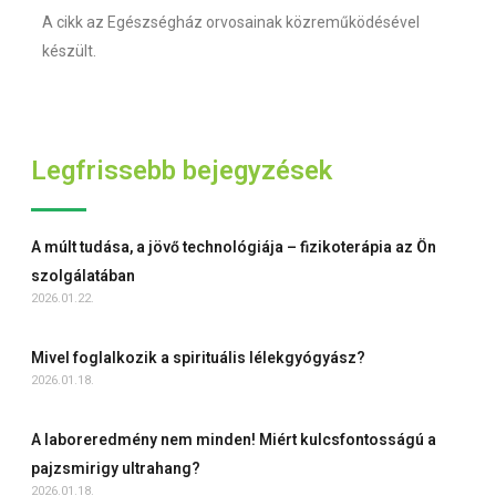
A cikk az Egészségház orvosainak közreműködésével
készült.
Legfrissebb bejegyzések
A múlt tudása, a jövő technológiája – fizikoterápia az Ön
szolgálatában
2026.01.22.
Mivel foglalkozik a spirituális lélekgyógyász?
2026.01.18.
A laboreredmény nem minden! Miért kulcsfontosságú a
pajzsmirigy ultrahang?
2026.01.18.