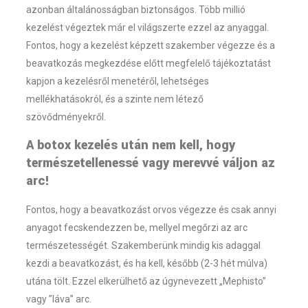
azonban általánosságban biztonságos. Több millió
kezelést végeztek már el világszerte ezzel az anyaggal.
Fontos, hogy a kezelést képzett szakember végezze és a
beavatkozás megkezdése előtt megfelelő tájékoztatást
kapjon a kezelésről menetéről, lehetséges
mellékhatásokról, és a szinte nem létező
szövődményekről.
A botox kezelés után nem kell, hogy
természetellenessé vagy merevvé váljon az
arc!
Fontos, hogy a beavatkozást orvos végezze és csak annyi
anyagot fecskendezzen be, mellyel megőrzi az arc
természetességét. Szakemberünk mindig kis adaggal
kezdi a beavatkozást, és ha kell, később (2-3 hét múlva)
utána tölt. Ezzel elkerülhető az úgynevezett „Mephisto”
vagy ”láva” arc.