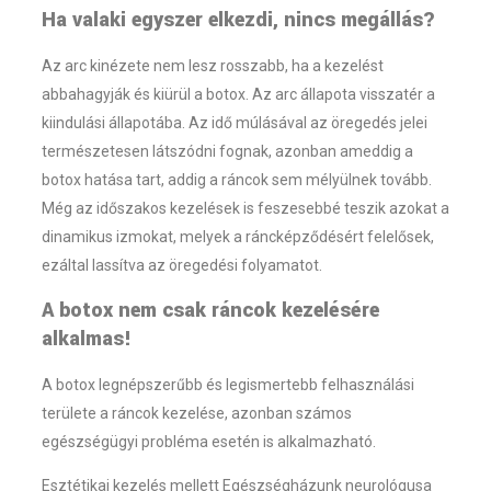
Ha valaki egyszer elkezdi, nincs megállás?
Az arc kinézete nem lesz rosszabb, ha a kezelést
abbahagyják és kiürül a botox. Az arc állapota visszatér a
kiindulási állapotába. Az idő múlásával az öregedés jelei
természetesen látszódni fognak, azonban ameddig a
botox hatása tart, addig a ráncok sem mélyülnek tovább.
Még az időszakos kezelések is feszesebbé teszik azokat a
dinamikus izmokat, melyek a ráncképződésért felelősek,
ezáltal lassítva az öregedési folyamatot.
A botox nem csak ráncok kezelésére
alkalmas!
A botox legnépszerűbb és legismertebb felhasználási
területe a ráncok kezelése, azonban számos
egészségügyi probléma esetén is alkalmazható.
Esztétikai kezelés mellett Egészségházunk neurológusa