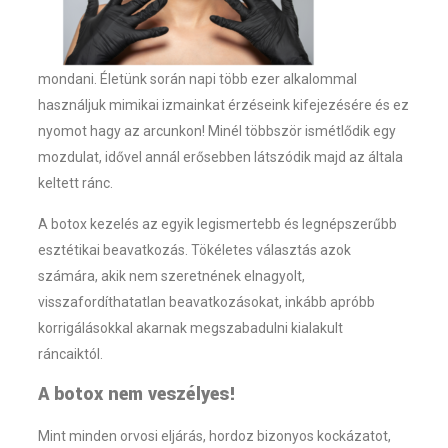
mondani. Életünk során napi több ezer alkalommal
használjuk mimikai izmainkat érzéseink kifejezésére és ez
nyomot hagy az arcunkon! Minél többször ismétlődik egy
mozdulat, idővel annál erősebben látszódik majd az általa
keltett ránc.
A botox kezelés az egyik legismertebb és legnépszerűbb
esztétikai beavatkozás. Tökéletes választás azok
számára, akik nem szeretnének elnagyolt,
visszafordíthatatlan beavatkozásokat, inkább apróbb
korrigálásokkal akarnak megszabadulni kialakult
ráncaiktól.
A botox nem veszélyes!
Mint minden orvosi eljárás, hordoz bizonyos kockázatot,