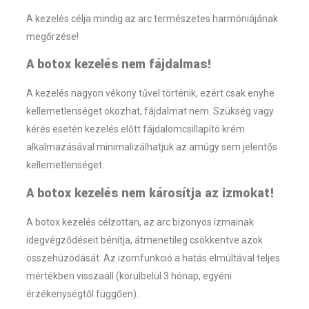
A kezelés célja mindig az arc természetes harmóniájának
megőrzése!
A botox kezelés nem fájdalmas!
A kezelés nagyon vékony tűvel történik, ezért csak enyhe
kellemetlenséget okozhat, fájdalmat nem. Szükség vagy
kérés esetén kezelés előtt fájdalomcsillapító krém
alkalmazásával minimalizálhatjuk az amúgy sem jelentős
kellemetlenséget.
A botox kezelés nem károsítja az izmokat!
A botox kezelés célzottan, az arc bizonyos izmainak
idegvégződéseit bénítja, átmenetileg csökkentve azok
összehúzódását. Az izomfunkció a hatás elmúltával teljes
mértékben visszaáll (körülbelül 3 hónap, egyéni
érzékenységtől függően).