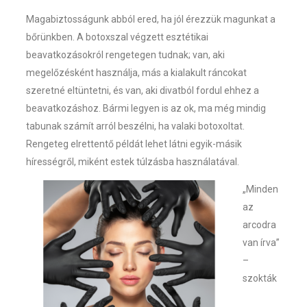
Magabiztosságunk abból ered, ha jól érezzük magunkat a
bőrünkben. A botoxszal végzett esztétikai
beavatkozásokról rengetegen tudnak; van, aki
megelőzésként használja, más a kialakult ráncokat
szeretné eltüntetni, és van, aki divatból fordul ehhez a
beavatkozáshoz. Bármi legyen is az ok, ma még mindig
tabunak számít arról beszélni, ha valaki botoxoltat.
Rengeteg elrettentő példát lehet látni egyik-másik
hírességről, miként estek túlzásba használatával.
„Minden
az
arcodra
van írva”
–
szokták