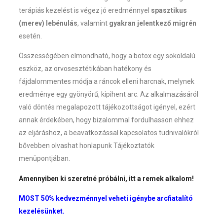
terápiás kezelést is végez jó eredménnyel
spasztikus
(merev) lebénulás
, valamint
gyakran jelentkező migrén
esetén.
Összességében elmondható, hogy a botox egy sokoldalú
eszköz, az orvosesztétikában hatékony és
fájdalommentes módja a ráncok elleni harcnak, melynek
eredménye egy gyönyörű, kipihent arc. Az alkalmazásáról
való döntés megalapozott tájékozottságot igényel, ezért
annak érdekében, hogy bizalommal fordulhasson ehhez
az eljáráshoz, a beavatkozással kapcsolatos tudnivalókról
bővebben olvashat honlapunk Tájékoztatók
menüpontjában.
Amennyiben ki szeretné próbálni, itt a remek alkalom!
MOST 50% kedvezménnyel veheti igénybe arcfiatalító
kezelésünket.