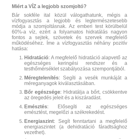
Miért a VÍZ a legjobb szomjoltó?
Bár sokféle ital közül válogathatunk, mégis a
vízfogyasztás a legjobb és legtermészetesebb
módja a szomjoltásnak. Az emberi test körülbelül
60%-a víz, ezért a folyamatos hidratálás nagyon
fontos a sejtek, szövetek és szervek megfelelő
működéséhez. Íme a vízfogyasztás néhány pozitív
hatása:
Hidratáció
: A megfelelő hidratáció alapvető az
egészséges keringési rendszer és a
testhőmérséklet szabályozása szempontjából.
Méregtelenítés
: Segíti a vesék munkáját a
méreganyagok kiválasztásában.
Bőr egészsége
: Hidratálja a bőrt, csökkentve
az öregedés jeleit és a kiszáradást.
Emésztés
: Elősegíti az egészséges
emésztést, megelőzi a székrekedést.
Energiaszint
: Segít fenntartani a megfelelő
energiaszintet (a dehidratáció fáradtsághoz
vezethet).