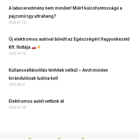
A laboreredmény nem minden! Miért kulcsfontosságú a
pajzsmirigy ultrahang?
2026.01.18.
Új elektromos autóval bővült az Egészségért Vagyonkezelő
Kft. flottája
2025.09.15.
Kullancseltávolítás tévhitek nélkül – Amit minden
kirándulónak tudnia kell
2025.08.01.
Elektromos autót vettünk át
2025.07.08.