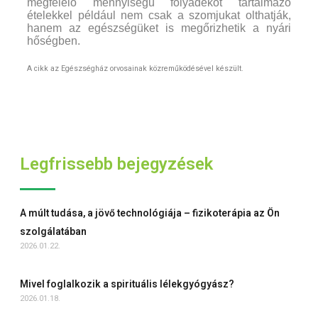
megfelelő mennyiségű folyadékot tartalmazó
ételekkel például nem csak a szomjukat olthatják,
hanem az egészségüket is megőrizhetik a nyári
hőségben.
A cikk az Egészségház orvosainak közreműködésével készült.
Legfrissebb bejegyzések
A múlt tudása, a jövő technológiája – fizikoterápia az Ön
szolgálatában
2026.01.22.
Mivel foglalkozik a spirituális lélekgyógyász?
2026.01.18.