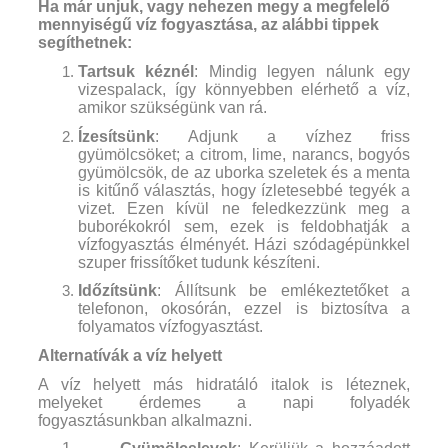
Ha már unjuk, vagy nehezen megy a megfelelő
mennyiségű víz fogyasztása, az alábbi tippek
segíthetnek:
Tartsuk kéznél
: Mindig legyen nálunk egy
vizespalack, így könnyebben elérhető a víz,
amikor szükségünk van rá.
Ízesítsünk
: Adjunk a vízhez friss
gyümölcsöket; a citrom, lime, narancs, bogyós
gyümölcsök, de az uborka szeletek és a menta
is kitűnő választás, hogy ízletesebbé tegyék a
vizet. Ezen kívül ne feledkezzünk meg a
buborékokról sem, ezek is feldobhatják a
vízfogyasztás élményét. Házi szódagépünkkel
szuper frissítőket tudunk készíteni.
Időzítsünk
: Állítsunk be emlékeztetőket a
telefonon, okosórán, ezzel is biztosítva a
folyamatos vízfogyasztást.
Alternatívák a víz helyett
A víz helyett más hidratáló italok is léteznek,
melyeket érdemes a napi folyadék
fogyasztásunkban alkalmazni.