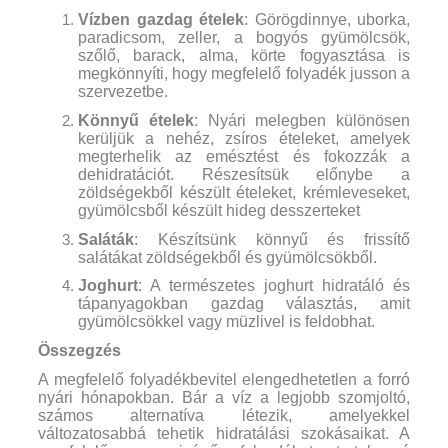
Vízben gazdag ételek
: Görögdinnye, uborka,
paradicsom, zeller, a bogyós gyümölcsök,
szőlő, barack, alma, körte fogyasztása is
megkönnyíti, hogy megfelelő folyadék jusson a
szervezetbe.
Könnyű ételek
: Nyári melegben különösen
kerüljük a nehéz, zsíros ételeket, amelyek
megterhelik az emésztést és fokozzák a
dehidratációt. Részesítsük előnybe a
zöldségekből készült ételeket, krémleveseket,
gyümölcsből készült hideg desszerteket
Saláták
: Készítsünk könnyű és frissítő
salátákat zöldségekből és gyümölcsökből.
Joghurt
: A természetes joghurt hidratáló és
tápanyagokban gazdag választás, amit
gyümölcsökkel vagy müzlivel is feldobhat.
Összegzés
A megfelelő folyadékbevitel elengedhetetlen a forró
nyári hónapokban. Bár a víz a legjobb szomjoltó,
számos alternatíva létezik, amelyekkel
változatosabbá tehetik hidratálási szokásaikat. A