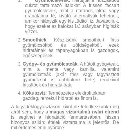
1.
Gyümölcslevek
: Kerüljük a hozzáadott
cukrot tartalmazó italokat! A frissen facsart
gyümölcslevek, mint a narancs, alma vagy
gránátalma lé, kiváló alternatívák lehetnek,
amikor hiányzik egy kis „üdítő” íz. Javasoljuk,
hogy ezeket az italokat 1/3 arányban hígítsák
vízzel.
Smoothiek
: Készítsünk smoothie-t friss
gyümölcsökből és zöldségekből, ezek
hidratálnak és tápanyagokban is gazdagok,
egészségesek.
Gyógy- és gyümölcsteák
: A hűtött gyógyteák,
mint a menta vagy kamilla, valamint
gyümölcsteák (akár friss vagy fagyasztott
gyümölcsöt is dobhatunk bele) rendkívül
frissítőek és hidratálóak.
Kókuszvíz
: Természetes elektrolitokban
gazdag, remekül hidratál és finom is.
A folyadékfogyasztáson kívül ne feledkezzünk meg
arról sem, hogy a
magas víztartalmú nyári étrend
is segíthet a hidratáció fenntartásában, hiszen
bizonyos szilárd ételek víztartalma is jelentős. De
mit érdemes enni nyáron?