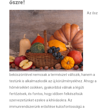
őszre!
Az ősz
beköszöntével nemcsak a természet változik, hanem a
testünk is alkalmazkodik az új körülményekhez. Ahogy a
hőmérséklet csökken, gyakoribbá válnak a légúti
fertőzések, és fontos, hogy időben felkészítsük
szervezetünket ezekre a kihívásokra. Az
immunrendszerünk erősítése kulcsfontosságú a