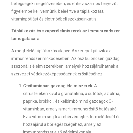
betegségek megelőzésében, és ehhez számos tényezőt
figyelembe kell vennünk, beleértve a táplálkozást,
vitaminpótlást és életmódbeli szokásainkat is.
Táplálkozás és szuperélelmiszerek az immunrendszer
támogatására
A megfelelő táplálkozás alapvető szerepet játszik az
immunrendszer működésében. Az ősz különösen gazdag
szezonális élelmiszerekben, amelyek hozzájárulhatnak a
szervezet védekezőképességének erősítéséhez.
C-vitaminban gazdag élelmiszerek
: A
citrusféléken kívül a gránátalma, a sütőtök, az alma,
paprika, brokkoli, és kelbimbó mind gazdagok C-
vitaminban, amely ismert immunerősítő hatásairól.
Ez a vitamin segíti a fehérvérsejtek termelődését és
hozzájárul a bőr egészségéhez, amely az
immunrendszer első védelmi vonala.