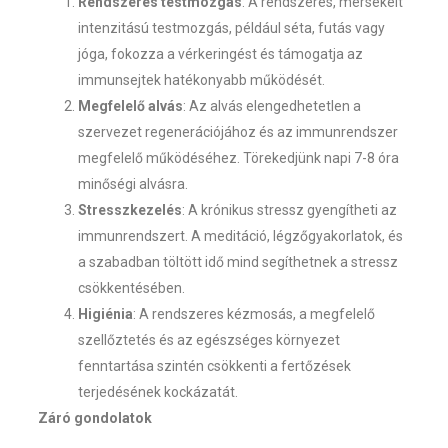
Rendszeres testmozgás
: A rendszeres, mérsékelt
intenzitású testmozgás, például séta, futás vagy
jóga, fokozza a vérkeringést és támogatja az
immunsejtek hatékonyabb működését.
Megfelelő alvás
: Az alvás elengedhetetlen a
szervezet regenerációjához és az immunrendszer
megfelelő működéséhez. Törekedjünk napi 7-8 óra
minőségi alvásra.
Stresszkezelés
: A krónikus stressz gyengítheti az
immunrendszert. A meditáció, légzőgyakorlatok, és
a szabadban töltött idő mind segíthetnek a stressz
csökkentésében.
Higiénia
: A rendszeres kézmosás, a megfelelő
szellőztetés és az egészséges környezet
fenntartása szintén csökkenti a fertőzések
terjedésének kockázatát.
Záró gondolatok