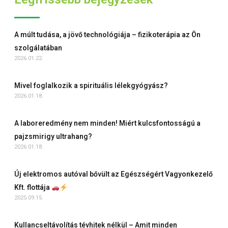
A múlt tudása, a jövő technológiája – fizikoterápia az Ön
szolgálatában
2026.01.22.
Mivel foglalkozik a spirituális lélekgyógyász?
2026.01.18.
A laboreredmény nem minden! Miért kulcsfontosságú a
pajzsmirigy ultrahang?
2026.01.18.
Új elektromos autóval bővült az Egészségért Vagyonkezelő
Kft. flottája
2025.09.15.
Kullancseltávolítás tévhitek nélkül – Amit minden