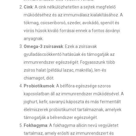
Cink
: A cink nélkülözhetetlen a sejtek megfelelő
működéséhez és az immunválasz kialakításához. A
tökmag, csicseriborsó, szeder, avokádó, spenót és
vörös húsok kiváló forrásai ennek a fontos ásványi
anyagnak.
Omega-3 zsírsavak
: Ezek a zsírsavak
gyulladáscsökkentő hatásúak és támogatják az
immunrendszer egészségét. Fogyasszunk több
zsíros halat (például lazac, makréla), len-és
chiamagot, diót.
Probiotikumok
: A bélflóra egészsége szoros
kapcsolatban áll az immunrendszer működésével. A
joghurt, kefir, savanyú káposzta és más fermentált
élelmiszerek probiotikumot tartalmaznak, amelyek
támogatják a bélrendszer egészségét.
Fokhagyma
: A fokhagyma allicin nevű vegyületet
tartalmaz, amely erősíti az immunrendszert és