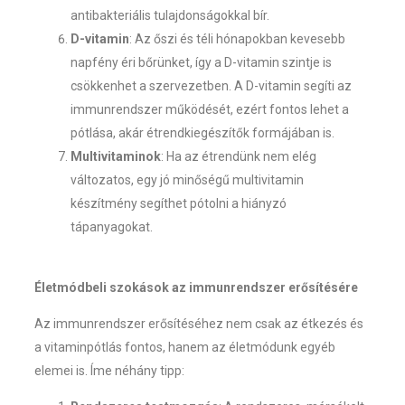
antibakteriális tulajdonságokkal bír.
D-vitamin
: Az őszi és téli hónapokban kevesebb
napfény éri bőrünket, így a D-vitamin szintje is
csökkenhet a szervezetben. A D-vitamin segíti az
immunrendszer működését, ezért fontos lehet a
pótlása, akár étrendkiegészítők formájában is.
Multivitaminok
: Ha az étrendünk nem elég
változatos, egy jó minőségű multivitamin
készítmény segíthet pótolni a hiányzó
tápanyagokat.
Életmódbeli szokások az immunrendszer erősítésére
Az immunrendszer erősítéséhez nem csak az étkezés és
a vitaminpótlás fontos, hanem az életmódunk egyéb
elemei is. Íme néhány tipp: