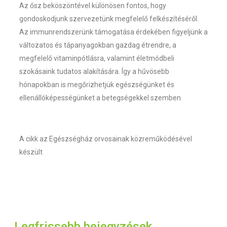
Az ősz beköszöntével különösen fontos, hogy
gondoskodjunk szervezetünk megfelelő felkészítéséről.
Az immunrendszerünk támogatása érdekében figyeljünk a
változatos és tápanyagokban gazdag étrendre, a
megfelelő vitaminpótlásra, valamint életmódbeli
szokásaink tudatos alakítására. Így a hűvösebb
hónapokban is megőrizhetjük egészségünket és
ellenállóképességünket a betegségekkel szemben.
A cikk az Egészségház orvosainak közreműködésével
készült
Legfrissebb bejegyzések