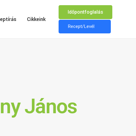
Időpontfoglalás
eptírás
Cikkeink
Recept/Levél
ny János