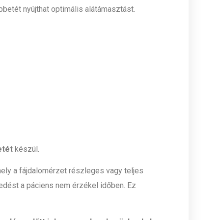
lpbetét nyújthat optimális alátámasztást.
etét
készül.
ely a fájdalomérzet részleges vagy teljes
edést a páciens nem érzékel időben. Ez