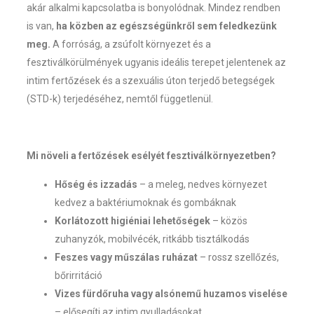
akár alkalmi kapcsolatba is bonyolódnak. Mindez rendben
is van,
ha közben az egészségünkről sem feledkezünk
meg.
A forróság, a zsúfolt környezet és a
fesztiválkörülmények ugyanis ideális terepet jelentenek az
intim fertőzések és a szexuális úton terjedő betegségek
(STD-k) terjedéséhez, nemtől függetlenül.
Mi növeli a fertőzések esélyét fesztiválkörnyezetben?
Hőség és izzadás
– a meleg, nedves környezet
kedvez a baktériumoknak és gombáknak
Korlátozott higiéniai lehetőségek
– közös
zuhanyzók, mobilvécék, ritkább tisztálkodás
Feszes vagy műszálas ruházat
– rossz szellőzés,
bőrirritáció
Vizes fürdőruha vagy alsónemű huzamos viselése
– elősegíti az intim gyulladásokat