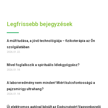
Legfrissebb bejegyzések
A múlt tudása, a jövő technológiája – fizikoterápia az Ön
szolgálatában
2026.01.22.
Mivel foglalkozik a spirituális lélekgyógyász?
2026.01.18.
A laboreredmény nem minden! Miért kulcsfontosságú a
pajzsmirigy ultrahang?
2026.01.18.
Új elektromos autóval bővült az Egészségért Vagyonkezelő