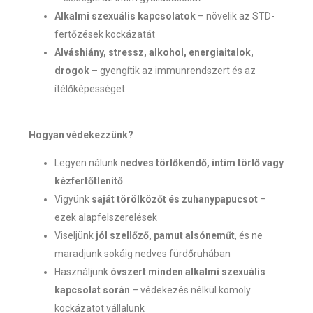
Alkalmi szexuális kapcsolatok
– növelik az STD-
fertőzések kockázatát
Alváshiány, stressz, alkohol, energiaitalok,
drogok
– gyengítik az immunrendszert és az
ítélőképességet
Hogyan védekezzünk?
Legyen nálunk
nedves törlőkendő, intim törlő vagy
kézfertőtlenítő
Vigyünk
saját törölközőt és zuhanypapucsot
–
ezek alapfelszerelések
Viseljünk
jól szellőző, pamut alsóneműt
, és ne
maradjunk sokáig nedves fürdőruhában
Használjunk
óvszert minden alkalmi szexuális
kapcsolat során
– védekezés nélkül komoly
kockázatot vállalunk