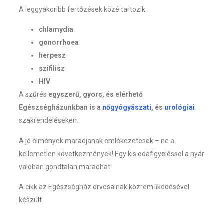
A leggyakoribb fertőzések közé tartozik:
chlamydia
gonorrhoea
herpesz
szifilisz
HIV
A szűrés
egyszerű, gyors, és elérhető
Egészségházunkban is a
nőgyógyászati
, és
urológiai
szakrendeléseken.
A jó élmények maradjanak emlékezetesek – ne a
kellemetlen következmények! Egy kis odafigyeléssel a nyár
valóban gondtalan maradhat.
A cikk az Egészségház orvosainak közreműködésével
készült.