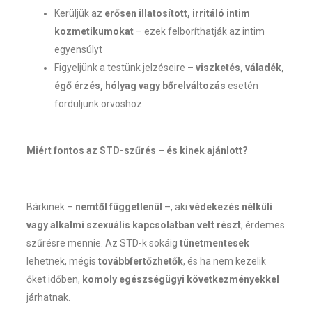
Kerüljük az
erősen illatosított, irritáló intim
kozmetikumokat
– ezek felboríthatják az intim
egyensúlyt
Figyeljünk a testünk jelzéseire –
viszketés, váladék,
égő érzés, hólyag vagy bőrelváltozás
esetén
forduljunk orvoshoz
Miért fontos az STD-szűrés – és kinek ajánlott?
Bárkinek –
nemtől függetlenül
–, aki
védekezés nélküli
vagy alkalmi szexuális kapcsolatban vett részt
, érdemes
szűrésre mennie. Az STD-k sokáig
tünetmentesek
lehetnek, mégis
továbbfertőzhetők
, és ha nem kezelik
őket időben,
komoly egészségügyi következményekkel
járhatnak.