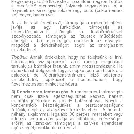
kiegyensúlyozott étkezéshez hasonlóan nagyon fontos
a megfelelő mennyiségű folyadék fogyasztása is. A
folyadék ne kávé, gyümölcslé vagy üdítő (cukormentes
se) legyen, hanem víz!
A víz hidratál és vitalizál, támogatja a méregtelenítést,
javítja az agyi funkciókat, támogatja az
emésztőrendszert, elősegíti a testhőmérséklet
szabályozását, támogatja az ízületek működését,
elősegíti a bőr egészségét, csökkenti az étvágyat,
megelőzi a dehidráltságot, segíti az energiaszint
növekedését.
Tippünk:
Annak érdekében, hogy ne felejtsünk el inni,
használjunk vizespalackot, amit mindig magunknál
tartunk, és bármikor ihatunk, amint megszomjazunk. Ha
íróasztalnál dolgozunk tegyük napközben asztalunkra a
palackot, de félóránként-óránként jelző telefonos
emlékeztetőt, applikációt is használhatunk, hogy
figyelmeztessen minket az ivásra.
3) Rendszeres testmozgás
: A rendszeres testmozgás
nem csak fizikai egészségünknek kedvez, hanem
mentális jólétünkre is pozitív hatással van. Növeli a
koncentráció készségünket, a testtudatosságunk
fejlődik, segít az alvászavar leküzdésében. A hetente
néhány alkalommal legalább 30 perces, mérsékelt vagy
intenzív testmozgás javítja az általános egészséget,
erősíti az izmokat, támogatja a szív-és érrendszer
egészségét, csökkenti a stresszt.