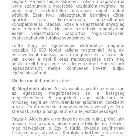
Tippünk
: Ha nem tudjuk eldönteni, milyen mozgásforma
lenne számunkra a megfelelő, kezdetként megfelel, ha
csak kissé erőltetettebb tempóban, minél többet
sétálunk. Ezen kívül választhatunk bármilyen kültéri
sportot: futás, kerékpározás, használhatunk
kondiparokat is, ráadásul ezek a választások anyagilag
sem megterhelőek. Ha nem szeretünk magányosan
edzeni, választhatunk csoportos foglalkozásokat,
csatlakozhatunk futóközösségekhez is.
Tudta, hogy az egészséges életmódhoz naponta
legalább 10 000 lépést kellene megtennie? Van, aki
észrevétlenül, munkája során megteszi ezt a távot, de
van, akinek a napi 8 órás munkavégzése után még
sétálnia kell, hogy elérje ezt a lépésszámot. Használjunk
lépésszámlálót, mellyel könnyedén követni tudjuk
lépéseink számát.
Minden megtett méter számít!
4) Megfelelő alvás:
Az alvásnak alapvető szerepe van
az egészség megőrzésében és a betegség
megelőzésében. A megfelelő alvási időtartam és
minőség segíti az immunrendszer erősítését, csökkenti
a szív- és érrendszeri megbetegedések veszélyét és a
stresszt, javítja a hangulatot és a teljesítőképességet.
Tippünk
: Alakítsunk ki rendszeres alvási rutint, próbáljunk
minden nap azonos időpontban lefeküdni és felkelni,
még hétvégéken is. Egy jó fürdő, olvasás segíthetnek
felkészülni az alváshoz. Kerüljük a koffein- és alkohol