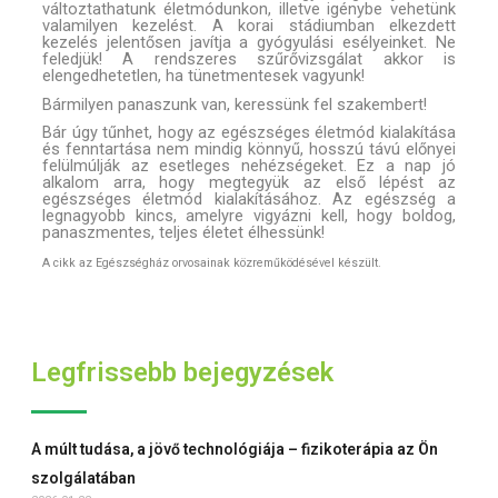
változtathatunk életmódunkon, illetve igénybe vehetünk
valamilyen kezelést. A korai stádiumban elkezdett
kezelés jelentősen javítja a gyógyulási esélyeinket. Ne
feledjük! A rendszeres szűrővizsgálat akkor is
elengedhetetlen, ha tünetmentesek vagyunk!
Bármilyen panaszunk van, keressünk fel szakembert!
Bár úgy tűnhet, hogy az egészséges életmód kialakítása
és fenntartása nem mindig könnyű, hosszú távú előnyei
felülmúlják az esetleges nehézségeket. Ez a nap jó
alkalom arra, hogy megtegyük az első lépést az
egészséges életmód kialakításához. Az egészség a
legnagyobb kincs, amelyre vigyázni kell, hogy boldog,
panaszmentes, teljes életet élhessünk!
A cikk az Egészségház orvosainak közreműködésével készült.
Legfrissebb bejegyzések
A múlt tudása, a jövő technológiája – fizikoterápia az Ön
szolgálatában