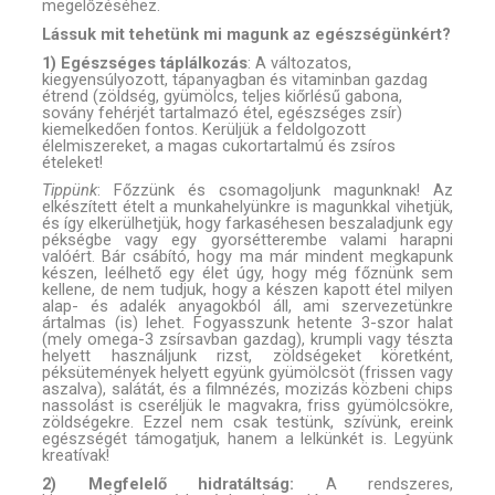
megelőzéséhez.
Lássuk mit tehetünk mi magunk az egészségünkért?
1) Egészséges táplálkozás
: A változatos,
kiegyensúlyozott, tápanyagban és vitaminban gazdag
étrend (zöldség, gyümölcs, teljes kiőrlésű gabona,
sovány fehérjét tartalmazó étel, egészséges zsír)
kiemelkedően fontos. Kerüljük a feldolgozott
élelmiszereket, a magas cukortartalmú és zsíros
ételeket!
Tippünk
: Főzzünk és csomagoljunk magunknak! Az
elkészített ételt a munkahelyünkre is magunkkal vihetjük,
és így elkerülhetjük, hogy farkaséhesen beszaladjunk egy
pékségbe vagy egy gyorsétterembe valami harapni
valóért. Bár csábító, hogy ma már mindent megkapunk
készen, leélhető egy élet úgy, hogy még főznünk sem
kellene, de nem tudjuk, hogy a készen kapott étel milyen
alap- és adalék anyagokból áll, ami szervezetünkre
ártalmas (is) lehet. Fogyasszunk hetente 3-szor halat
(mely omega-3 zsírsavban gazdag), krumpli vagy tészta
helyett használjunk rizst, zöldségeket köretként,
péksütemények helyett együnk gyümölcsöt (frissen vagy
aszalva), salátát, és a filmnézés, mozizás közbeni chips
nassolást is cseréljük le magvakra, friss gyümölcsökre,
zöldségekre. Ezzel nem csak testünk, szívünk, ereink
egészségét támogatjuk, hanem a lelkünkét is. Legyünk
kreatívak!
2) Megfelelő hidratáltság:
A rendszeres,