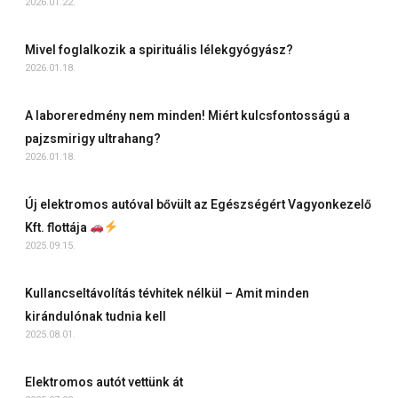
2026.01.22.
Mivel foglalkozik a spirituális lélekgyógyász?
2026.01.18.
A laboreredmény nem minden! Miért kulcsfontosságú a
pajzsmirigy ultrahang?
2026.01.18.
Új elektromos autóval bővült az Egészségért Vagyonkezelő
Kft. flottája
2025.09.15.
Kullancseltávolítás tévhitek nélkül – Amit minden
kirándulónak tudnia kell
2025.08.01.
Elektromos autót vettünk át